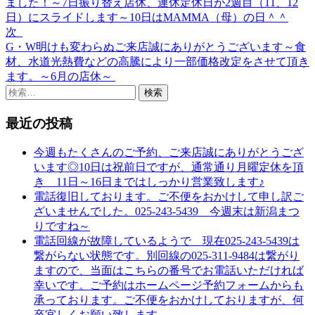
ました！～7日振り替え店休、連休定休日が2週目（11、12
日）にスライドします～10日はMAMMA（母）の日＾＾
ナ
次
ビ
G・W明けも変わらぬご来店誠にありがとうございます～食
材、水道光熱費などの高騰により一部価格改定をさせて頂き
ゲ
ます。～6月の店休～
ー
検
索:
シ
最近の投稿
ョ
今週もたくさんのご予約、ご来店誠にありがとうござ
ン
います◎10日は祝前日ですが、通常通り月曜定休を頂
き 11日～16日まではしっかり営業致します♪
電話復旧しております。ご不便をおかけして申し訳ご
ざいませんでした。025-243-5439 今週末は新潟まつ
りですね～
電話回線が故障しているようで 現在025‐243‐5439は
繋がらない状態です。別回線の025‐311‐9484は繋がり
ますので、当面はこちらの番号でお電話いただければ
幸いです。ご予約はホームページ予約フォームからも
承っております。ご不便をおかけしておりますが、何
卒宜しくお願い致します。