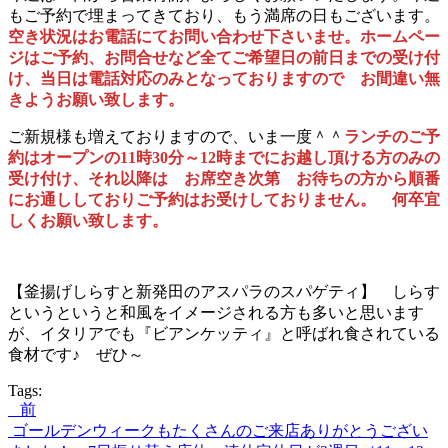
もご予約で埋まってきており、もう満席の日もございます。
空き状況はお電話にてお問い合わせ下さいませ。ホームペー
ジはご予約、お問合せなど全てご希望日の前日までの受け付
け、当日は電話対応のみとなっておりますので お間違い無
きようお願い致します。
ご新規様も増えておりますので、いま一度＾＾
ランチのご予
約はオープンの11時30分～12時までにお越し頂ける方のみの
受け付け、それ以降は お席空き次第 お待ちの方から順番
にお通ししておりご予約はお受けしておりません。 何卒宜
しくお願い致します。
【釜揚げしらすと新発田のアスパラのスパゲティ】 しらす
というというと和風をイメージされる方も多いと思います
が、イタリアでも『ビアンケッティ』と呼ばれ食されている
食材です♪ ぜひ～
Tags:
前
投
ゴールデンウィークもたくさんのご来店ありがとうござい
稿