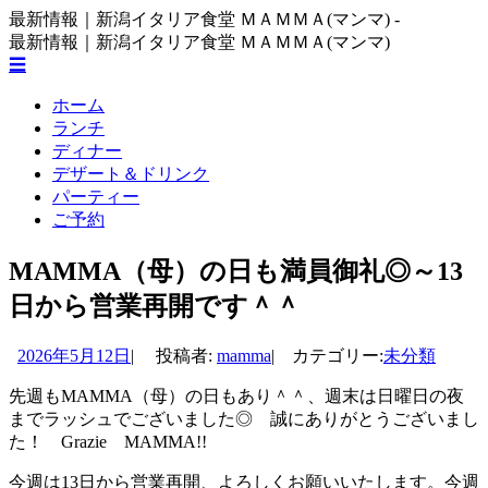
コ
最新情報｜新潟イタリア食堂 ＭＡＭＭＡ(マンマ) -
ン
最新情報｜新潟イタリア食堂 ＭＡＭＭＡ(マンマ)
テ
☰
ン
コ
ホーム
ツ
ン
ランチ
へ
テ
ディナー
ス
ン
デザート＆ドリンク
キ
ツ
パーティー
ッ
へ
ご予約
プ
ス
キ
MAMMA（母）の日も満員御礼◎～13
ッ
プ
日から営業再開です＾＾
2026年5月12日
|
投稿者:
mamma
|
カテゴリー:
未分類
先週もMAMMA（母）の日もあり＾＾、週末は日曜日の夜
までラッシュでございました◎ 誠にありがとうございまし
た！ Grazie MAMMA!!
今週は13日から営業再開、よろしくお願いいたします。今週