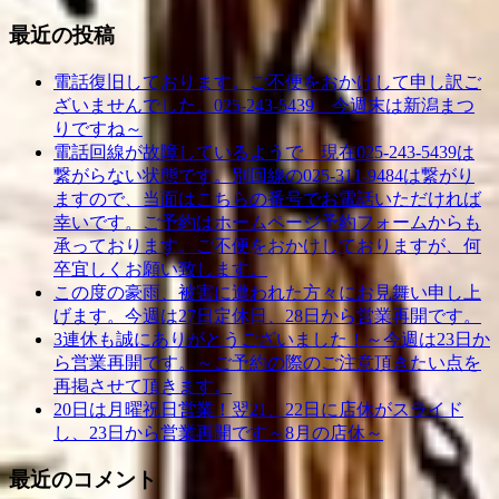
索:
最近の投稿
電話復旧しております。ご不便をおかけして申し訳ご
ざいませんでした。025-243-5439 今週末は新潟まつ
りですね～
電話回線が故障しているようで 現在025‐243‐5439は
繋がらない状態です。別回線の025‐311‐9484は繋がり
ますので、当面はこちらの番号でお電話いただければ
幸いです。ご予約はホームページ予約フォームからも
承っております。ご不便をおかけしておりますが、何
卒宜しくお願い致します。
この度の豪雨、被害に遭われた方々にお見舞い申し上
げます。今週は27日定休日、28日から営業再開です。
3連休も誠にありがとうございました！～今週は23日か
ら営業再開です。～ご予約の際のご注意頂きたい点を
再掲させて頂きます。
20日は月曜祝日営業！翌21、22日に店休がスライド
し、23日から営業再開です～8月の店休～
最近のコメント