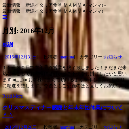
コ
最新情報｜新潟イタリア食堂 ＭＡＭＭＡ(マンマ) -
ン
最新情報｜新潟イタリア食堂 ＭＡＭＭＡ(マンマ)
テ
☰
ン
コ
ツ
ン
月別:
2016年12月
へ
テ
ス
ン
感謝
キ
ツ
ッ
へ
2016年12月31日
|
投稿者:
mamma
|
カテゴリー:
お知らせ
プ
ス
キ
１２月３０日で本年最終営業を終了致しました！まだまだ未
ッ
熟な私どもでお客様には何かとご不便をお掛けしたかと思い
プ
ますm(_ _)m お客様に喜んで頂けるよう来年も自分たちなり
に精進を致します。今後ともご愛顧のほど宜しくお願い […]
Read More
クリスマスディナー感謝と年末年始休業について
＾＾
2016年12月26日
|
投稿者:
mamma
|
カテゴリー:
お知らせ