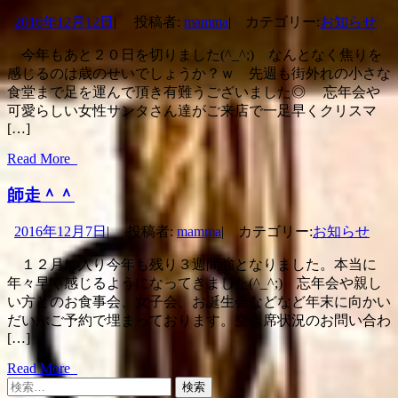
2016年12月12日
|
投稿者:
mamma
|
カテゴリー:
お知らせ
今年もあと２０日を切りました(^_^;) なんとなく焦りを
感じるのは歳のせいでしょうか？ｗ 先週も街外れの小さな
食堂まで足を運んで頂き有難うございました◎ 忘年会や
可愛らしい女性サンタさん達がご来店で一足早くクリスマ
[…]
Read More
師走＾＾
2016年12月7日
|
投稿者:
mamma
|
カテゴリー:
お知らせ
１２月に入り今年も残り３週間強となりました。本当に
年々早く感じるようになってきました(^_^;) 忘年会や親し
い方とのお食事会、女子会、お誕生会などなど年末に向かい
だいぶご予約で埋まっております。空き席状況のお問い合わ
[…]
Read More
検