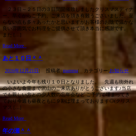
２３日～２５日の３日間開催致しましたクリスマスディナ
ー、早くからご予約、ご来店を頂き有難うございました。至
らない点も多々あったかと思いますがお客様のお陰で温かな
良い雰囲気でお料理をご提供させて頂き本当に感謝です。
また […]
Read More
あと１０日＾＾
2016年12月21日
|
投稿者:
mamma
|
カテゴリー:
お知らせ
いよいよ今年も残り１０日となりました。 先週も街外れ
の小さな食堂まで沢山のご来店ありがとうございます♪当店
でも親しい方との少人数の忘年会など ご予約で埋まってき
ており今週も昼夜ともに９割は埋まっております◎(クリス
マス […]
Read More
年の瀬＾＾