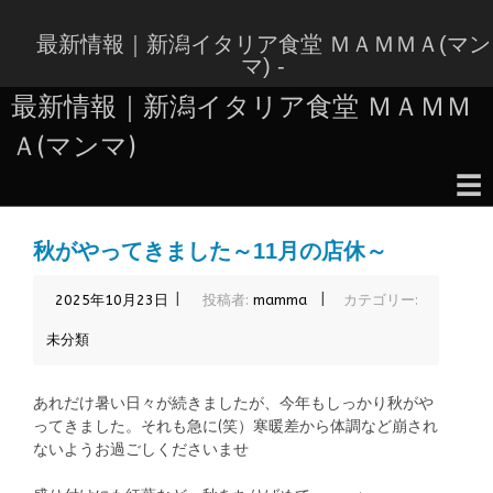
コ
ン
最新情報｜新潟イタリア食堂 ＭＡＭＭＡ(マン
テ
マ) -
ン
最新情報｜新潟イタリア食堂 ＭＡＭＭ
ツ
へ
Ａ(マンマ)
ス
キ
☰
ッ
コ
プ
ン
秋がやってきました～11月の店休～
テ
ン
|
|
2025年10月23日
投稿者:
mamma
カテゴリー:
ツ
へ
未分類
ス
キ
ッ
あれだけ暑い日々が続きましたが、今年もしっかり秋がや
プ
ってきました。それも急に(笑）寒暖差から体調など崩され
ないようお過ごしくださいませ