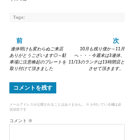
Tags:
前
次
投
連休明けも変わらぬご来店
10月も残り僅か～11月
稿
ありがとうございます◎～駐
へ・・・今週末は3連休、
車場に注意喚起のプレートを
11/13のランチは13時閉店と
ナ
取り付けて頂きました
させて頂きます。
ビ
コメントを残す
ゲ
メールアドレスが公開されることはありません。
※
が付いている欄は必
ー
須項目です
シ
コメント
※
ョ