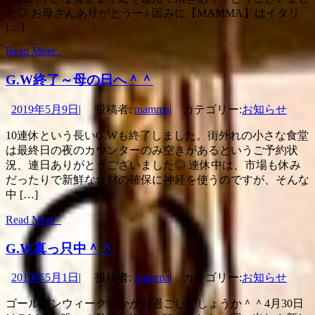
た◎ お母さんありがとうー♪ 因みに【MAMMA】はイタリ
[…]
Read More
G.W終了～母の日へ＾＾
2019年5月9日
|
投稿者:
mamma
|
カテゴリー:
お知らせ
10連休という長いG.Wも終了しました。街外れの小さな食堂
は最終日の夜のカウンターのみ空きがあるというご予約状
況、連日ありがとうございました◎ 連休中は、市場も休み
だったりで新鮮な食材の確保に神経を使うのですが、そんな
中 […]
Read More
G.W真っ只中＾＾
2019年5月1日
|
投稿者:
mamma
|
カテゴリー:
お知らせ
ゴールデンウィークいかがお過ごしでしょうか＾＾4月30日