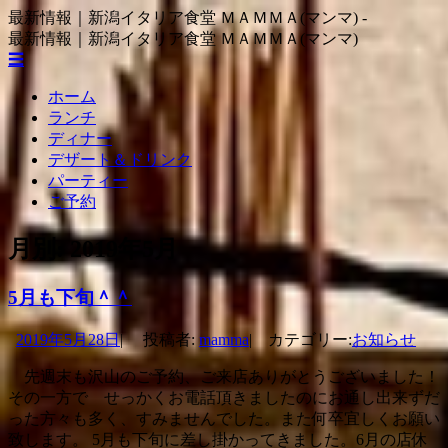
コ
最新情報｜新潟イタリア食堂 ＭＡＭＭＡ(マンマ) -
ン
最新情報｜新潟イタリア食堂 ＭＡＭＭＡ(マンマ)
テ
☰
ン
コ
ホーム
ツ
ン
ランチ
へ
テ
ディナー
ス
ン
デザート＆ドリンク
キ
ツ
パーティー
ッ
へ
ご予約
プ
ス
キ
月別:
2019年5月
ッ
プ
5月も下旬＾＾
2019年5月28日
|
投稿者:
mamma
|
カテゴリー:
お知らせ
先週末も沢山のご予約、ご来店ありがとうございました！
その一方で せっかくお電話頂きましたのにお通し出来ずだ
った方々も多く、すみませんでした。また何卒宜しくお願い
致します。 5月も下旬に差し掛かってきました。6月の店休