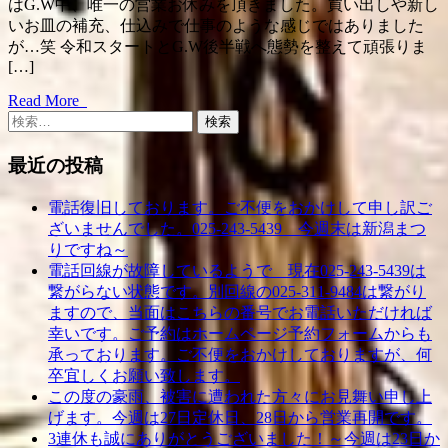
はG.W中、唯一の営業お休みを頂きました。買い出しや新し
いお皿の補充、仕込みで仕事のような感じではありました
が…笑 令和スタートとG.W後半戦へ態勢を整えて頑張りま
[…]
Read More
検
索:
最近の投稿
電話復旧しております。ご不便をおかけして申し訳ご
ざいませんでした。025-243-5439 今週末は新潟まつ
りですね～
電話回線が故障しているようで 現在025‐243‐5439は
繋がらない状態です。別回線の025‐311‐9484は繋がり
ますので、当面はこちらの番号でお電話いただければ
幸いです。ご予約はホームページ予約フォームからも
承っております。ご不便をおかけしておりますが、何
卒宜しくお願い致します。
この度の豪雨、被害に遭われた方々にお見舞い申し上
げます。今週は27日定休日、28日から営業再開です。
3連休も誠にありがとうございました！～今週は23日か