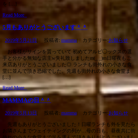
を […]
Read More
5月もありがとうございます＾＾
2019年5月21日
|
投稿者:
mamma
|
カテゴリー:
お知らせ
お客様がサインを貰っていて 初めてアルビ◯ックスの選
手と分かる無知な店主w失礼致しましたm(_ _)m日曜夜もご
来店ありがとうございました◎ ランチも街外れの小さな食
堂に並んで頂き恐縮でした。先週も街外れの小さな食堂ま
[…]
Read More
MAMMAの日＾＾
2019年5月13日
|
投稿者:
mamma
|
カテゴリー:
お知らせ
先週もありがとうございました！日曜ランチも外を見たら
お隣さんまでウェイティングの列が…母の日も、昼夜共に街
外れの小さな食堂まで足を運んで頂きありがとうございまし