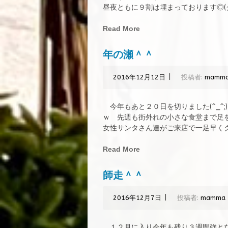
昼夜ともに９割は埋まっております◎(ク
Read More
年の瀬＾＾
|
2016年12月12日
投稿者:
mamm
今年もあと２０日を切りました(^_^
ｗ 先週も街外れの小さな食堂まで足
女性サンタさん達がご来店で一足早くクリ
Read More
師走＾＾
|
2016年12月7日
投稿者:
mamma
１２月に入り今年も残り３週間強とな