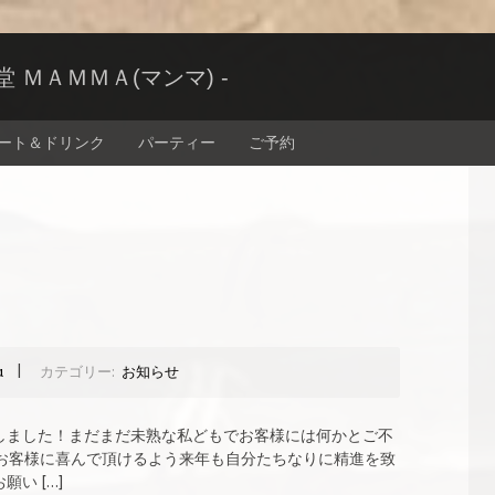
ＭＡＭＭＡ(マンマ) -
ート＆ドリンク
パーティー
ご予約
|
a
カテゴリー:
お知らせ
しました！まだまだ未熟な私どもでお客様には何かとご不
m お客様に喜んで頂けるよう来年も自分たちなりに精進を致
い […]