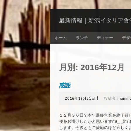
コ
ン
最新情報｜新潟イタリア食堂 
テ
ン
コ
ツ
ホーム
ランチ
ディナー
デザ
ン
へ
テ
ス
ン
キ
ツ
ッ
へ
月別:
2016年12月
プ
ス
キ
ッ
感謝
プ
|
2016年12月31日
投稿者:
mamm
１２月３０日で本年最終営業を終了致
便をお掛けしたかと思いますm(_ _)
します。今後ともご愛顧のほど宜しくお願