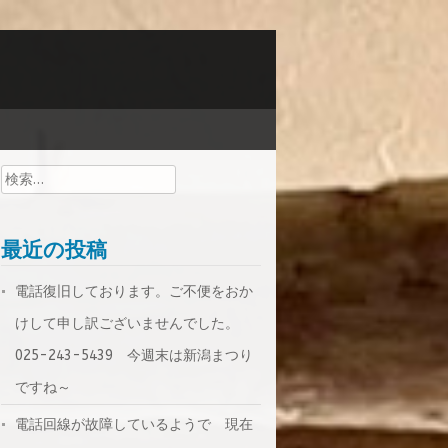
検
索:
最近の投稿
電話復旧しております。ご不便をおか
けして申し訳ございませんでした。
025-243-5439 今週末は新潟まつり
ですね～
電話回線が故障しているようで 現在