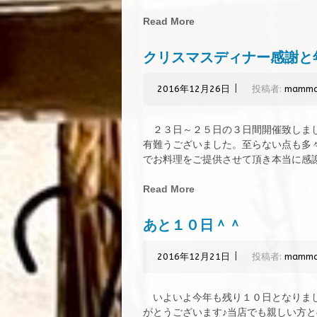
Read More
クリスマスディナー感謝と
|
2016年12月26日
投稿者:
mamm
２３日～２５日の３日間開催致しまし
有難うございました。至らない点も多
でお料理をご提供させて頂き本当に感謝で
Read More
あと１０日＾＾
|
2016年12月21日
投稿者:
mamm
いよいよ今年も残り１０日となりまし
がとうございます♪当店でも親しい方と