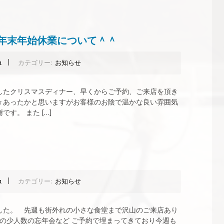
年末年始休業について＾＾
|
a
カテゴリー:
お知らせ
たクリスマスディナー、早くからご予約、ご来店を頂き
々あったかと思いますがお客様のお陰で温かな良い雰囲気
す。 また […]
|
a
カテゴリー:
お知らせ
た。 先週も街外れの小さな食堂まで沢山のご来店あり
の少人数の忘年会など ご予約で埋まってきており今週も