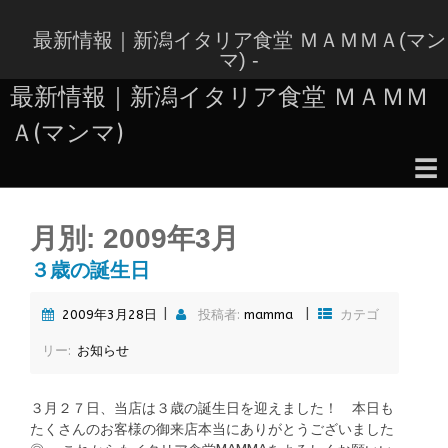
コ
ン
最新情報｜新潟イタリア食堂 ＭＡＭＭＡ(マン
テ
マ) -
ン
最新情報｜新潟イタリア食堂 ＭＡＭＭ
ツ
へ
Ａ(マンマ)
ス
キ
☰
ッ
コ
プ
ン
月別:
2009年3月
テ
ン
３歳の誕生日
ツ
へ
|
|
2009年3月28日
投稿者:
mamma
カテゴ
ス
キ
リー:
お知らせ
ッ
プ
３月２７日、当店は３歳の誕生日を迎えました！ 本日も
たくさんのお客様の御来店本当にありがとうございました