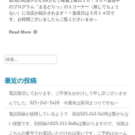
新潟の民放テレビUXさんで毎週土曜日１０：３５～放送中
のプログラム『まるどりっ』の１コーナー（旅してちょう
ない）に当店が紹介されます＾＾放送日は３月１４日で
す。お時間ございましたらご覧くださいませ～
Read More
検
索:
最近の投稿
電話復旧しております。ご不便をおかけして申し訳ございませ
んでした。025-243-5439 今週末は新潟まつりですね～
電話回線が故障しているようで 現在025‐243‐5439は繋がらな
い状態です。別回線の025‐311‐9484は繋がりますので、当面は
こちらの番号でお電話いただければ幸いです。ご予約はホーム