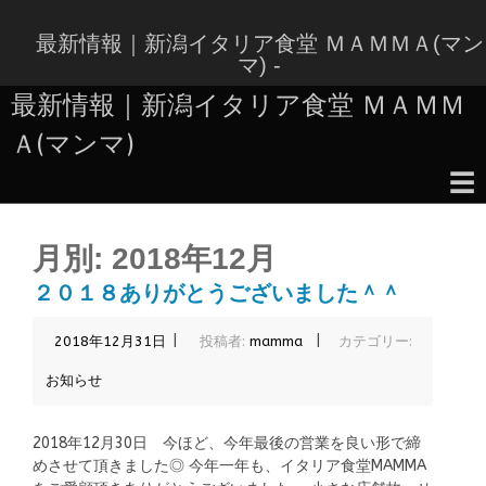
コ
ン
最新情報｜新潟イタリア食堂 ＭＡＭＭＡ(マン
テ
マ) -
ン
最新情報｜新潟イタリア食堂 ＭＡＭＭ
ツ
へ
Ａ(マンマ)
ス
キ
☰
ッ
コ
プ
ン
月別:
2018年12月
テ
ン
２０１８ありがとうございました＾＾
ツ
へ
|
|
2018年12月31日
投稿者:
mamma
カテゴリー:
ス
キ
お知らせ
ッ
プ
2018年12月30日 今ほど、今年最後の営業を良い形で締
めさせて頂きました◎ 今年一年も、イタリア食堂MAMMA