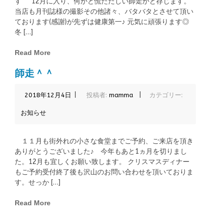
す^ ^12月に入り、何かと慌ただしい師走かと存じます。
当店も月刊誌様の撮影その他諸々、バタバタとさせて頂い
ております(感謝)が先ずは健康第一♪ 元気に頑張ります◎
冬 […]
Read More
師走＾＾
|
|
2018年12月4日
投稿者:
mamma
カテゴリー:
お知らせ
１１月も街外れの小さな食堂までご予約、ご来店を頂き
ありがとうございました♪ 今年もあと1ヵ月を切りまし
た。12月も宜しくお願い致します。 クリスマスディナー
もご予約受付終了後も沢山のお問い合わせを頂いておりま
す。せっか […]
Read More