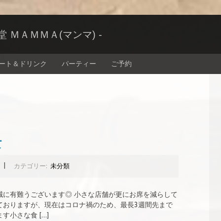
ＭＡＭＭＡ(マンマ) -
ート＆ドリンク
パーティー
ご予約
て
|
カテゴリー:
未分類
誠に有難うございます◎ 小さな店舗が更にお席を減らして
ておりますが、現在はコロナ禍のため、最長3週間先まで
小さな食 […]