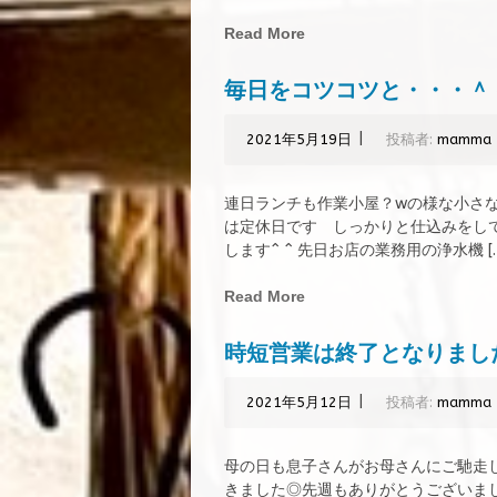
Read More
毎日をコツコツと・・・＾
|
2021年5月19日
投稿者:
mamma
連日ランチも作業小屋？wの様な小さな
は定休日です しっかりと仕込みをして
します^ ^ 先日お店の業務用の浄水機 […
Read More
時短営業は終了となりまし
|
2021年5月12日
投稿者:
mamma
母の日も息子さんがお母さんにご馳走
きました◎先週もありがとうございま