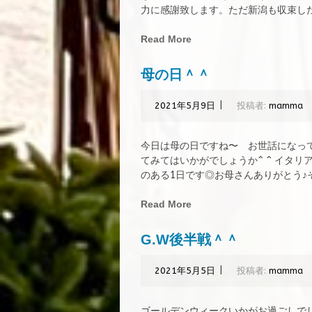
力に感謝致します。ただ新潟も収束したわ
Read More
母の日＾＾
|
2021年5月9日
投稿者:
mamma
今日は母の日ですね〜 お世話になっ
てみてはいかがでしょうか^ ^ イタ
のある1日です◎お母さんありがとう♪それ
Read More
G.W後半戦＾＾
|
2021年5月5日
投稿者:
mamma
ゴールデンウィークいかがお過ごしでし