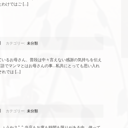
けではご […]
|
カテゴリー:
未分類
ているお母さん、普段は中々言えない感謝の気持ちを伝え
リア語でマンマとはお母さんの事…私共にとっても思い入れ
では […]
|
カテゴリー:
未分類
ょうか？^ ^ 当店もお席も時間も限りがある中、使って