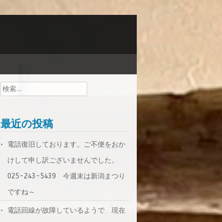
検
索:
最近の投稿
電話復旧しております。ご不便をおか
けして申し訳ございませんでした。
025-243-5439 今週末は新潟まつり
ですね～
電話回線が故障しているようで 現在