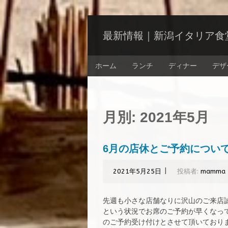
コ
ン
最新情報｜新潟イタリア食堂 
テ
ン
コ
ツ
ホーム
ランチ
ディナー
デザ
ン
へ
テ
ス
ン
キ
ツ
ッ
へ
月別:
2021年5月
プ
ス
キ
ッ
6月の店休とご予約につい
プ
|
2021年5月25日
投稿者:
mamma
先週も小さな店舗なりに沢山のご来店
という状況でお席のご予約が早くなっ
のご予約受け付けとさせて頂いております