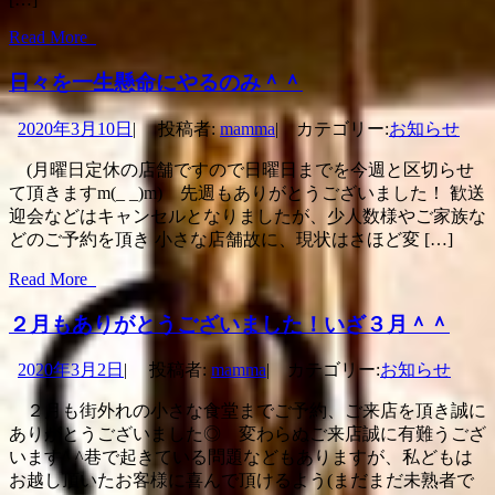
Read More
日々を一生懸命にやるのみ＾＾
2020年3月10日
|
投稿者:
mamma
|
カテゴリー:
お知らせ
(月曜日定休の店舗ですので日曜日までを今週と区切らせ
て頂きますm(_ _)m) 先週もありがとうございました！ 歓送
迎会などはキャンセルとなりましたが、少人数様やご家族な
どのご予約を頂き 小さな店舗故に、現状はさほど変 […]
Read More
２月もありがとうございました！いざ３月＾＾
2020年3月2日
|
投稿者:
mamma
|
カテゴリー:
お知らせ
２月も街外れの小さな食堂までご予約、ご来店を頂き誠に
ありがとうございました◎ 変わらぬご来店誠に有難うござ
います^ ^巷で起きている問題などもありますが、私どもは
お越し頂いたお客様に喜んで頂けるよう(まだまだ未熟者で