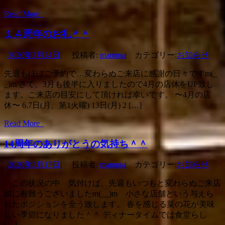
Read More
１４周年のお礼＾＾
2020年3月24日
|
投稿者:
mamma
|
カテゴリー:
お知らせ
先週もほぼご予約で…変わらぬご来店に感謝の日々ですm(_
_)m さて、3月も後半に入りましたので4月の店休をUP致し
ます。ご来店の目安にして頂ければ幸いです。 〜4月の店
休〜 6.7日(月、第1火曜) 13日(月) 2 […]
Read More
14周年のありがとうの気持ち＾＾
2020年3月17日
|
投稿者:
mamma
|
カテゴリー:
お知らせ
この状況の中 気付けば、先週もいつもと変わらぬご来店
誠に有難うございましたm(__)m 小さな店舗という与えら
れたポジションを全う致します。 春を感じる菜の花が美味
しい季節になりました＾＾ ディナータイムでは食堂らし
[…]