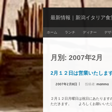
コ
ン
最新情報｜新潟イタリア食堂 
テ
ン
コ
ツ
ホーム
ランチ
ディナー
デザ
ン
へ
テ
ス
ン
キ
ツ
ッ
へ
月別:
2007年2月
プ
ス
キ
ッ
2月１２日は営業いたしま
プ
|
2007年2月8日
投稿者:
mamma
２月１２日月曜日は祝日にあたります
ただきます。 よろしくお願いいた