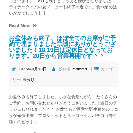
ございます。 8月も残すところあと僅かとなりました。
ディナータイムの夏メニューも終了間近です。食べ納めは
いかがでしょう […]
Read More
お盆休みも終了、ほぼ全てのお席がご予
約で埋まりました◎誠にありがとうござ
いました！18,19日は定休日となってお
ります。20日から営業再開です＾＾
|
|
2025年8月18日
投稿者:
mamma
カテゴ
リー:
未分類
お盆休みも終了しました。小さな食堂ながら たくさんの
ご予約、お問い合わせありがとうございました！連日のラ
ッシュしびれました＾＾ お盆でもご厚意で野生種のルッコ
ラが確保出来、プロシュットとルッコラセルバチコ（野生
種）のピッ […]