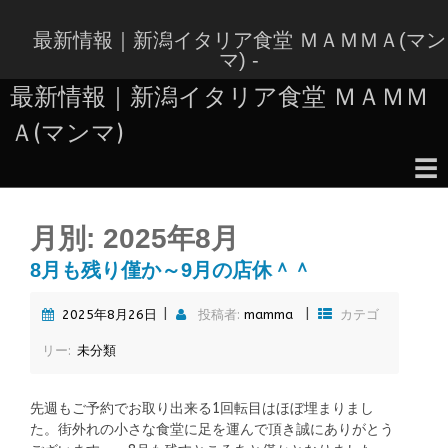
コ
ン
最新情報｜新潟イタリア食堂 ＭＡＭＭＡ(マン
テ
マ) -
ン
最新情報｜新潟イタリア食堂 ＭＡＭＭ
ツ
へ
Ａ(マンマ)
ス
キ
☰
ッ
コ
プ
ン
月別:
2025年8月
テ
ン
8月も残り僅か～9月の店休＾＾
ツ
へ
|
|
2025年8月26日
投稿者:
mamma
カテゴ
ス
キ
リー:
未分類
ッ
プ
先週もご予約でお取り出来る1回転目はほぼ埋まりまし
た。街外れの小さな食堂に足を運んで頂き誠にありがとう