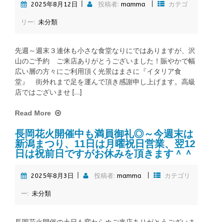
|
|
2025年8月12日
投稿者:
mamma
カテゴ
リー:
未分類
先週～週末３連休も小さな食堂なりにではありますが、沢
山のご予約 ご来店ありがとうございました！賑やかで幅
広い層の方々にご利用頂く光景はまさに『イタリア食
堂』 街外れまで足を運んで頂き感謝申し上げます。高級
店ではございませ […]
Read More
長岡花火開催中も満員御礼◎～今週末は
新潟まつり、11日は月曜祝日営業、翌12
日は祝前日ですがお休みを頂きます＾＾
|
|
2025年8月3日
投稿者:
mamma
カテゴリ
ー:
未分類