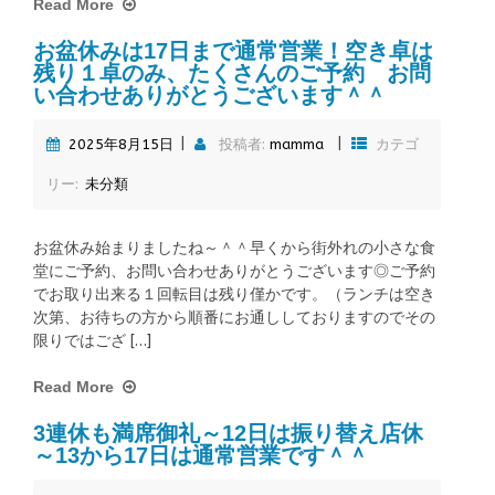
Read More
お盆休みは17日まで通常営業！空き卓は
残り１卓のみ、たくさんのご予約 お問
い合わせありがとうございます＾＾
|
|
2025年8月15日
投稿者:
mamma
カテゴ
リー:
未分類
お盆休み始まりましたね～＾＾早くから街外れの小さな食
堂にご予約、お問い合わせありがとうございます◎ご予約
でお取り出来る１回転目は残り僅かです。（ランチは空き
次第、お待ちの方から順番にお通ししておりますのでその
限りではござ […]
Read More
3連休も満席御礼～12日は振り替え店休
～13から17日は通常営業です＾＾