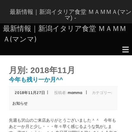
コ
ン
最新情報｜新潟イタリア食堂 ＭＡＭＭＡ(マン
テ
マ) -
ン
最新情報｜新潟イタリア食堂 ＭＡＭＭ
ツ
へ
Ａ(マンマ)
ス
キ
☰
ッ
コ
プ
ン
月別:
2018年11月
テ
ン
今年も残り一か月^^
ツ
へ
|
|
2018年11月27日
投稿者:
mamma
カテゴリー:
ス
キ
お知らせ
ッ
プ
先週も沢山のご来店ありがとうございました＾＾ 今年も
あと一か月と少し・・・年々早く感じるような気がしま