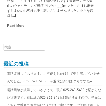
たね～ １１月も宜しくお願い致します♪ 週末ランチも沢
山のウェイティング恐縮でしたm(_ _)m また、お通し出来
ずじまいのお客様も申し訳ございませんでした。小さな店
舗 […]
Read More
検
索:
最近の投稿
電話復旧しております。ご不便をおかけして申し訳ございませ
んでした。025-243-5439 今週末は新潟まつりですね～
電話回線が故障しているようで 現在025‐243‐5439は繋がらな
い状態です。別回線の025‐311‐9484は繋がりますので、当面は
こちらの番号でお電話いただければ幸いです。ご予約はホーム