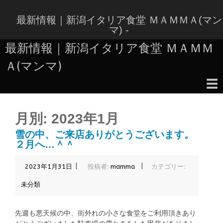
コ
ン
最新情報｜新潟イタリア食堂 ＭＡＭＭＡ(マン
テ
マ) -
ン
最新情報｜新潟イタリア食堂 ＭＡＭＭ
ツ
へ
Ａ(マンマ)
ス
キ
☰
ッ
コ
プ
ン
月別:
2023年1月
テ
ン
雪の中、ご来店ありがとうございます。
ツ
２月へ…＾＾
へ
ス
|
|
2023年1月31日
投稿者:
mamma
カテゴリー:
キ
ッ
未分類
プ
先週も悪天候の中、街外れの小さな食堂をご利用頂きあり