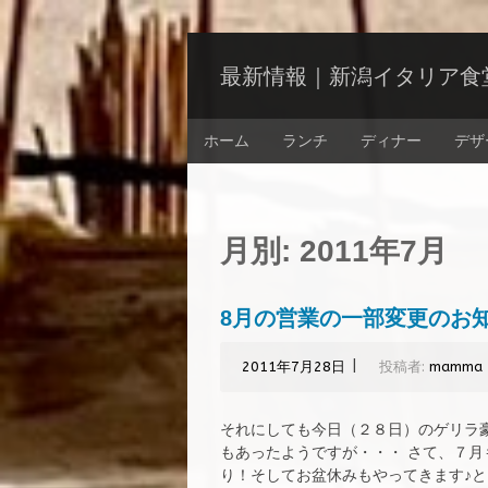
コ
ン
最新情報｜新潟イタリア食堂 
テ
ン
コ
ツ
ホーム
ランチ
ディナー
デザ
ン
へ
テ
ス
ン
キ
ツ
ッ
へ
月別:
2011年7月
プ
ス
キ
ッ
8月の営業の一部変更のお
プ
|
2011年7月28日
投稿者:
mamma
それにしても今日（２８日）のゲリラ
もあったようですが・・・ さて、７
り！そしてお盆休みもやってきます♪とい