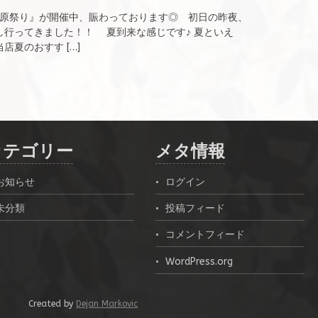
蒲原祭り』が開催中、賑わっております◎ 初日の昨夜、
し行ってきました！！ 夏到来な感じです♪ 夏といえ
夏のおすす […]
カテゴリー
メタ情報
お知らせ
ログイン
未分類
投稿フィード
コメントフィード
WordPress.org
Created by
Dejan Markovic