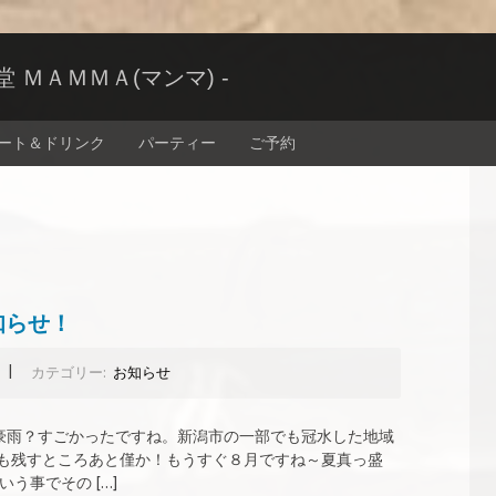
ＭＡＭＭＡ(マンマ) -
ート＆ドリンク
パーティー
ご予約
知らせ！
|
カテゴリー:
お知らせ
豪雨？すごかったですね。新潟市の一部でも冠水した地域
月も残すところあと僅か！もうすぐ８月ですね～夏真っ盛
う事でその […]