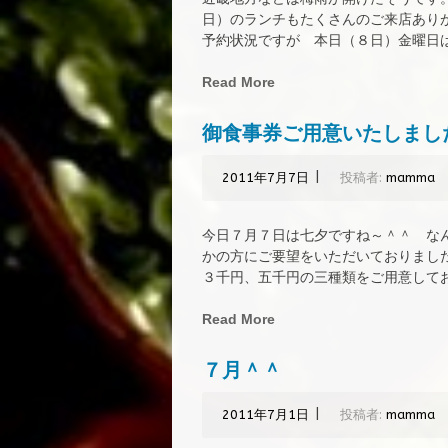
日）のランチもたくさんのご来店あり
予約状況ですが 本日（８日）金曜日は残
Read More
御食事券ご用意いたしまし
|
2011年7月7日
投稿者:
mamma
今日７月７日は七夕ですね～＾＾ な
かの方にご要望をいただいておりまし
３千円、五千円の三種類をご用意しており
Read More
７月＾＾
|
2011年7月1日
投稿者:
mamma