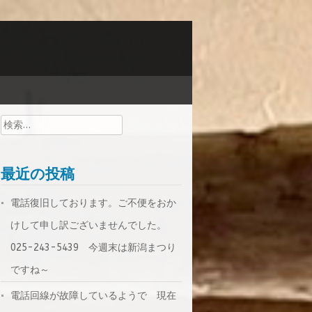
検
索:
最近の投稿
電話復旧しております。ご不便をおか
けして申し訳ございませんでした。
025-243-5439 今週末は新潟まつり
ですね～
電話回線が故障しているようで 現在