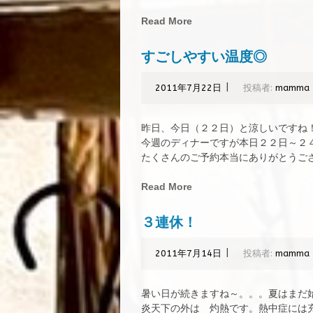
Read More
すごしやすい温度◎
|
2011年7月22日
投稿者:
mamma
昨日、今日（２２日）と涼しいですね
今週のディナーですが本日２２日～２
たくさんのご予約本当にありがとうござい
Read More
３連休！
|
2011年7月14日
投稿者:
mamma
暑い日が続きますね～。。。夏はまだ
炎天下の外は 灼熱です。熱中症には