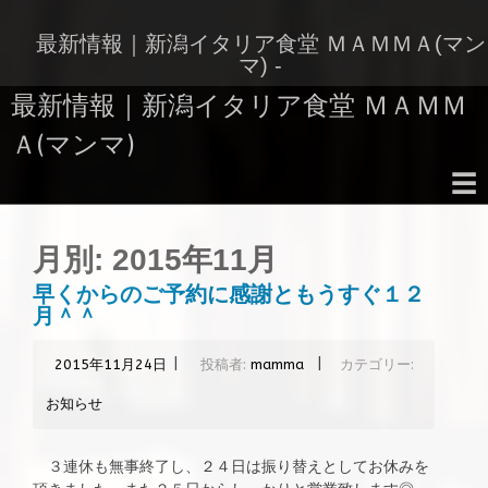
コ
ン
最新情報｜新潟イタリア食堂 ＭＡＭＭＡ(マン
テ
マ) -
ン
最新情報｜新潟イタリア食堂 ＭＡＭＭ
ツ
へ
Ａ(マンマ)
ス
キ
☰
ッ
コ
プ
ン
月別:
2015年11月
テ
ン
早くからのご予約に感謝ともうすぐ１２
ツ
月＾＾
へ
ス
|
|
2015年11月24日
投稿者:
mamma
カテゴリー:
キ
ッ
お知らせ
プ
３連休も無事終了し、２４日は振り替えとしてお休みを