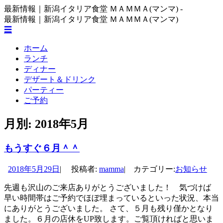
コ
最新情報｜新潟イタリア食堂 ＭＡＭＭＡ(マンマ) -
ン
最新情報｜新潟イタリア食堂 ＭＡＭＭＡ(マンマ)
テ
☰
ン
コ
ホーム
ツ
ン
ランチ
へ
テ
ディナー
ス
ン
デザート＆ドリンク
キ
ツ
パーティー
ッ
へ
ご予約
プ
ス
キ
月別:
2018年5月
ッ
プ
もうすぐ６月＾＾
2018年5月29日
|
投稿者:
mamma
|
カテゴリー:
お知らせ
先週も沢山のご来店ありがとうございました！ 気づけば
早い時間帯はご予約でほぼ埋まっているといった状況、本当
にありがとうございました。 さて、５月も残り僅かとなり
ました。６月の店休をUP致します。ご覧頂ければと思いま