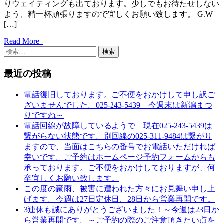
りウェイティングも出ております。少しでもお待たせしない
よう、精一杯頑張りますので宜しくお願い致します。 G.W
[…]
Read More
検
索:
最近の投稿
電話復旧しております。ご不便をおかけして申し訳ご
ざいませんでした。025-243-5439 今週末は新潟まつ
りですね～
電話回線が故障しているようで 現在025‐243‐5439は
繋がらない状態です。別回線の025‐311‐9484は繋がり
ますので、当面はこちらの番号でお電話いただければ
幸いです。ご予約はホームページ予約フォームからも
承っております。ご不便をおかけしておりますが、何
卒宜しくお願い致します。
この度の豪雨、被害に遭われた方々にお見舞い申し上
げます。今週は27日定休日、28日から営業再開です。
3連休も誠にありがとうございました！～今週は23日か
ら営業再開です。～ご予約の際のご注意頂きたい点を