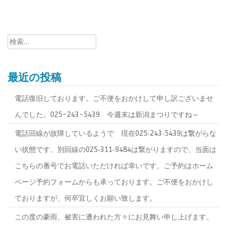
ナ
ビ
検
ゲ
索:
ー
最近の投稿
シ
電話復旧しております。ご不便をおかけして申し訳ございませ
ョ
んでした。025-243-5439 今週末は新潟まつりですね～
電話回線が故障しているようで 現在025‐243‐5439は繋がらな
ン
い状態です。別回線の025‐311‐9484は繋がりますので、当面は
こちらの番号でお電話いただければ幸いです。ご予約はホーム
ページ予約フォームからも承っております。ご不便をおかけし
ておりますが、何卒宜しくお願い致します。
この度の豪雨、被害に遭われた方々にお見舞い申し上げます。