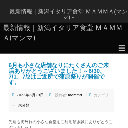
コ
ン
最新情報｜新潟イタリア食堂 ＭＡＭＭＡ(マン
テ
マ) -
ン
最新情報｜新潟イタリア食堂 ＭＡＭＭ
ツ
へ
Ａ(マンマ)
ス
キ
☰
ッ
コ
プ
ン
6月も小さな店舗なりにたくさんのご来
テ
店ありがとうございました！～6/30、
ン
7/1、7/2はご近所で蒲原祭りが開催で
ツ
す。
へ
ス
|
|
2026年6月29日
投稿者:
mamma
カテゴリ
キ
ッ
ー:
未分類
プ
先週も街外れの小さな食堂をご利用頂き誠にありがとうご
ざいました！